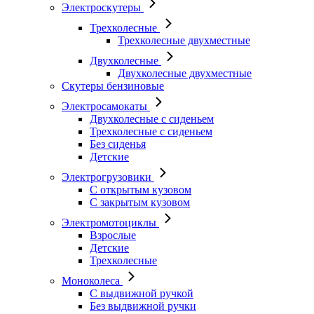
Электроскутеры
Трехколесные
Трехколесные двухместные
Двухколесные
Двухколесные двухместные
Скутеры бензиновые
Электросамокаты
Двухколесные с сиденьем
Трехколесные с сиденьем
Без сиденья
Детские
Электрогрузовики
С открытым кузовом
С закрытым кузовом
Электромотоциклы
Взрослые
Детские
Трехколесные
Моноколеса
С выдвижной ручкой
Без выдвижной ручки