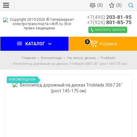
(0)
(0)
+7(495)
203-81-95
+7(926)
801-85-75
ЗАКАЗАТЬ ЗВОНОК
0
КАТАЛОГ
Корзина
Главная
Велосипеды
На литых дисках
Trioblade
Велосипед дорожный на дисках Trioblade 3067 26'' (рост 145-175 см)
РЕКОМЕНДУЕМ