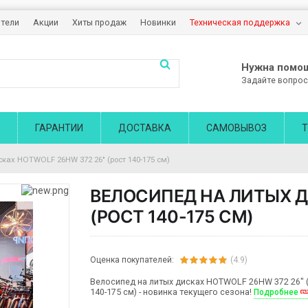
тели
Акции
Хиты продаж
Новинки
Техническая поддержка
Нужна помо
Задайте вопрос
ГАРАНТИИ
ДОСТАВКА
САМОВЫВОЗ
Т
ках HOTWOLF 26HW 372 26" (рост 140-175 см)
ВЕЛОСИПЕД НА ЛИТЫХ Д
(РОСТ 140-175 СМ)
Оценка покупателей:
(4.9)
Велосипед на литых дисках HOTWOLF 26HW 372 26" 
140-175 см) - новинка текущего сезона!
Подробнее