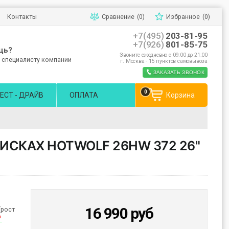
Контакты
Сравнение
(0)
Избранное
(0)
+7(495)
203-81-95
+7(926)
801-85-75
щь?
Звоните ежедневно с 09:00 до 21:00
 специалисту компании
г. Москва - 15 пунктов самовывоза
ЗАКАЗАТЬ ЗВОНОК
0
ЕСТ - ДРАЙВ
ОПЛАТА
Корзина
ИСКАХ HOTWOLF 26HW 372 26"
16 990
руб
(рост