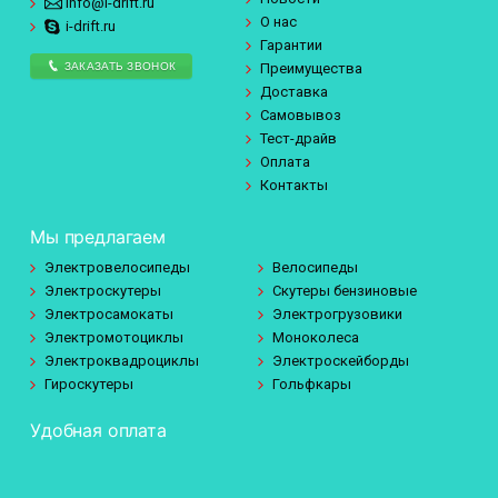
info@i-drift.ru
О нас
i-drift.ru
Гарантии
ЗАКАЗАТЬ ЗВОНОК
Преимущества
Доставка
Самовывоз
Тест-драйв
Оплата
Контакты
Мы предлагаем
Электровелосипеды
Велосипеды
Электроскутеры
Скутеры бензиновые
Электросамокаты
Электрогрузовики
Электромотоциклы
Моноколеса
Электроквадроциклы
Электроскейборды
Гироскутеры
Гольфкары
Удобная оплата