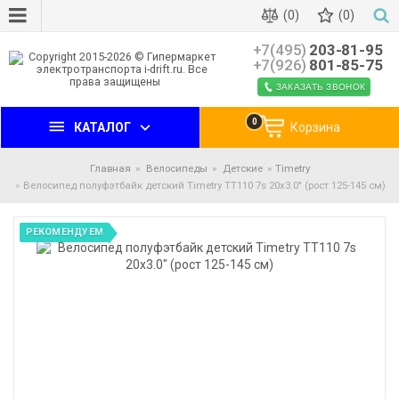
(0)
(0)
+7(495)
203-81-95
+7(926)
801-85-75
ЗАКАЗАТЬ ЗВОНОК
0
КАТАЛОГ
Корзина
Главная
Велосипеды
Детские
Timetry
Велосипед полуфэтбайк детский Timetry TT110 7s 20х3.0" (рост 125-145 см)
РЕКОМЕНДУЕМ