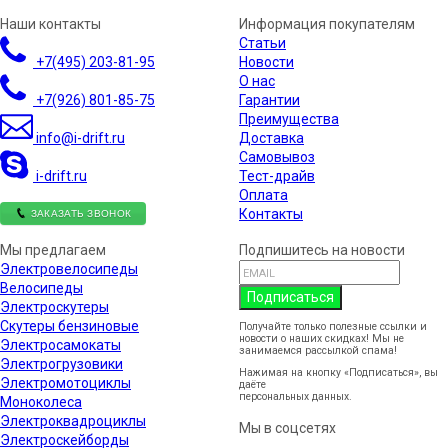
Наши контакты
Информация покупателям
Статьи
+7(495)
203-81-95
Новости
О нас
+7(926)
801-85-75
Гарантии
Преимущества
info@i-drift.ru
Доставка
Самовывоз
i-drift.ru
Тест-драйв
Оплата
ЗАКАЗАТЬ ЗВОНОК
Контакты
Мы предлагаем
Подпишитесь на новости
Электровелосипеды
Велосипеды
Подписаться
Электроскутеры
Скутеры бензиновые
Получайте только полезные ссылки и
новости о наших скидках! Мы не
Электросамокаты
занимаемся рассылкой спама!
Электрогрузовики
Нажимая на кнопку «Подписаться», вы
Электромотоциклы
даёте
согласие на обработку
персональных данных.
Моноколеса
Электроквадроциклы
Мы в соцсетях
Электроскейборды