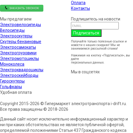
Оплата
ЗАКАЗАТЬ ЗВОНОК
Контакты
Мы предлагаем
Подпишитесь на новости
Электровелосипеды
Велосипеды
Подписаться
Электроскутеры
Скутеры бензиновые
Получайте только полезные ссылки и
новости о наших скидках! Мы не
Электросамокаты
занимаемся рассылкой спама!
Электрогрузовики
Нажимая на кнопку «Подписаться», вы
Электромотоциклы
даёте
согласие на обработку
персональных данных.
Моноколеса
Электроквадроциклы
Мы в соцсетях
Электроскейборды
Гироскутеры
Гольфкары
Удобная оплата
Copyright 2015-2026 © Гипермаркет электротранспорта i-drift.ru.
Все права защищены © 2018-2026
Данный сайт носит исключительно информационный характер и
ни при каких обстоятельствах не является публичной офертой,
определяемой положениями Статьи 437 Гражданского кодекса