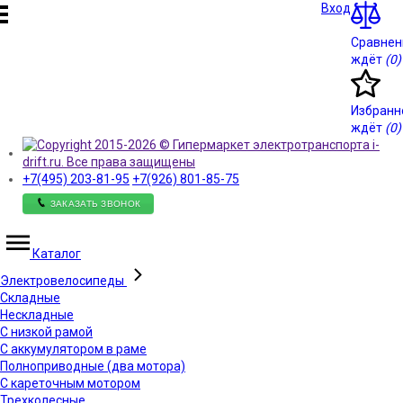
Вход
Сравнен
ждёт
(0)
Избранн
ждёт
(0)
+7(495)
203-81-95
+7(926)
801-85-75
ЗАКАЗАТЬ ЗВОНОК
Каталог
Электровелосипеды
Складные
Нескладные
С низкой рамой
С аккумулятором в раме
Полноприводные (два мотора)
С кареточным мотором
Трехколесные