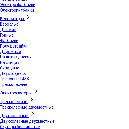
Электро фэтбайки
Электропитбайки
Велосипеды
Взрослые
Детские
Горные
Фэтбайки
Полуфэтбайки
Дорожные
На литых дисках
На спицах
Складные
Двухподвесы
Трюковые BMX
Трехколесные
Электроскутеры
Трехколесные
Трехколесные двухместные
Двухколесные
Двухколесные двухместные
Скутеры бензиновые