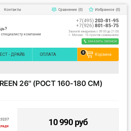
Контакты
Сравнение
(0)
Избранное
(0)
+7(495)
203-81-95
+7(926)
801-85-75
щь?
Звоните ежедневно с 09:00 до 21:00
 специалисту компании
г. Москва - 15 пунктов самовывоза
ЗАКАЗАТЬ ЗВОНОК
0
ЕСТ - ДРАЙВ
ОПЛАТА
Корзина
EN 26'' (РОСТ 160-180 СМ)
10 990
руб
23237
кладе