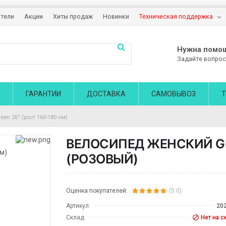
тели
Акции
Хиты продаж
Новинки
Техническая поддержка
Нужна помо
Задайте вопрос
ГАРАНТИИ
ДОСТАВКА
САМОВЫВОЗ
Т
n 26'' (рост 160-180 см)
ВЕЛОСИПЕД ЖЕНСКИЙ GRE
(РОЗОВЫЙ)
Оценка покупателей:
(5.0)
Артикул:
20
Склад:
Нет на с