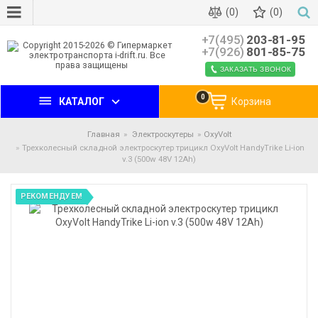
(0)
(0)
+7(495)
203-81-95
+7(926)
801-85-75
ЗАКАЗАТЬ ЗВОНОК
0
КАТАЛОГ
Корзина
Главная
Электроскутеры
OxyVolt
Трехколесный складной электроскутер трицикл OxyVolt HandyTrike Li-ion
v.3 (500w 48V 12Ah)
РЕКОМЕНДУЕМ