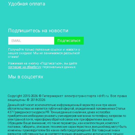
Удобная оплата
Подпишитесь на новости
Подписаться
Получайте только полезные ссылки и новости о
наших скидках! Мы не занимаемся рассылкой
спама!
Нажимая на кнопку «Подписаться», вы даёте
согласие на обработку
персональных данных.
Мы в соцсетях
Copyright 2015-2026 © Гипермаркет электротранспорта i-drift.ru. Все права
защищены © 2018-2026
Данный сайт носит исключительно информационный характер и ни при каких
обстоятельствах не является публичной офертой, определяемой положениями Статьи
437 Гражданского кодекса РФ. Точные данные о наличии, ценах и способах
приобретения необходимо узнавать у менеджеров магазина по телефону, запросом по
электронной почте, через форму обратной связи или при оформлении заказа.
Обращаем Ваше внимание, что такие параметры, как комплектация, комплект
поставки, габариты, описание, технические характеристики, внешний вид могут быть
изменены производителем без каких-либо предупреждений. Все товарные знаки
являются собственностью их соответствующих владельцев и используются только с