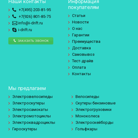
Наши контакты
Информация
покупателям
+7(495)
203-81-95
Статьи
+7(926)
801-85-75
Новости
info@i-drift.ru
О нас
i-drift.ru
Гарантии
ЗАКАЗАТЬ ЗВОНОК
Преимущества
Доставка
Самовывоз
Тест-драйв
Оплата
Контакты
Мы предлагаем
Электровелосипеды
Велосипеды
Электроскутеры
Скутеры бензиновые
Электросамокаты
Электрогрузовики
Электромотоциклы
Моноколеса
Электроквадроциклы
Электроскейборды
Гироскутеры
Гольфкары