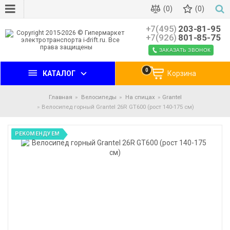
(0)
(0)
+7(495)
203-81-95
+7(926)
801-85-75
ЗАКАЗАТЬ ЗВОНОК
0
КАТАЛОГ
Корзина
Главная
Велосипеды
На спицах
Grantel
Велосипед горный Grantel 26R GT600 (рост 140-175 см)
РЕКОМЕНДУЕМ